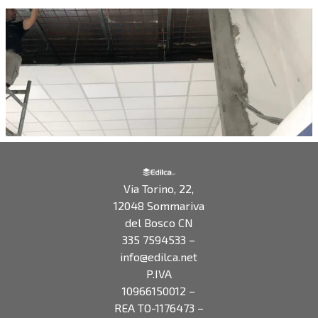
Via Torino, 22,
12048 Sommariva
del Bosco CN
335 7594533
–
info@edilca.net
P.IVA
10966150012 –
REA TO-1176473 –